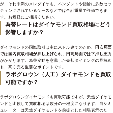
が、それ未満のメレダイヤも、ペンダントや指輪に多数セッ
EXH&C
ティングされているケースなどでは合計重量で評価できま
0.400-0.499 cts
す。お気軽にご相談ください。
VVS1
VVS2
VS1
VS2
SI1
SI2
為替レートはダイヤモンド買取相場にどう
D
¥151,533
¥127,288
¥121,226
¥109,104
¥96,981
¥90,920
影響しますか？
E
¥133,349
¥115,165
¥109,104
¥103,042
¥90,920
¥84,858
F
¥121,226
¥109,104
¥103,042
¥96,981
¥84,858
¥78,797
ダイヤモンドの国際取引は主に米ドル建てのため、
円安局面
G
¥109,104
¥103,042
¥96,981
¥90,920
¥78,797
¥72,736
では国内買取相場が押し上げられ、円高局面では下押し圧力
H
¥96,981
¥90,920
¥84,858
¥78,797
¥72,736
¥66,674
がかかります。為替変動を意識した売却タイミングの見極め
も、高く売る重要なポイントです。
I
¥84,858
¥78,797
¥72,736
¥72,736
¥66,674
¥60,613
ラボグロウン（人工）ダイヤモンドも買取
J
¥78,797
¥72,736
¥66,674
¥66,674
¥60,613
¥60,613
可能ですか？
K
¥72,736
¥66,674
¥60,613
¥60,613
¥54,552
¥54,552
Excellent
ラボグロウンダイヤモンドも買取可能ですが、天然ダイヤモ
0.400-0.499 cts
ンドと比較して買取相場は数分の一程度になります。当シミ
VVS1
VVS2
VS1
VS2
SI1
SI2
ュレーターは天然ダイヤモンドを前提とした相場表示のた