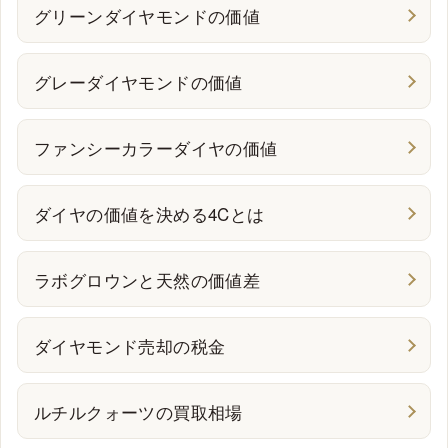
グリーンダイヤモンドの価値
K
¥74,875
¥69,527
¥64,178
¥58,830
¥58,830
¥53,482
Good
グレーダイヤモンドの価値
0.500-0.699 cts
VVS1
VVS2
VS1
VS2
SI1
SI2
D
¥175,897
¥137,865
¥118,849
¥104,587
¥90,325
¥76,063
ファンシーカラーダイヤの価値
E
¥152,127
¥123,603
¥109,341
¥95,079
¥80,817
¥71,309
F
¥133,111
¥114,095
¥99,833
¥90,325
¥76,063
¥66,555
ダイヤの価値を決める4Cとは
G
¥114,095
¥99,833
¥90,325
¥85,571
¥71,309
¥61,801
H
¥99,833
¥90,325
¥80,817
¥76,063
¥66,555
¥57,047
ラボグロウンと天然の価値差
I
¥85,571
¥76,063
¥71,309
¥66,555
¥61,801
¥52,293
J
¥71,309
¥66,555
¥61,801
¥57,047
¥57,047
¥52,293
ダイヤモンド売却の税金
K
¥66,555
¥61,801
¥57,047
¥52,293
¥52,293
¥47,539
3EXH&C
ルチルクォーツの買取相場
0.700-0.899 cts