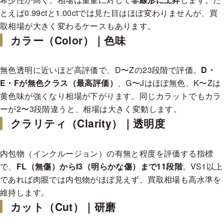
Excellent
とえば0.99ctと1.00ctでは見た目はほぼ変わりませんが、買
0.300-0.399 cts
取相場が大きく変わるケースもあります。
VVS1
VVS2
VS1
VS2
SI1
SI2
カラー（Color）｜色味
D
¥130,734
¥112,907
¥101,022
¥89,137
¥83,194
¥77,252
E
¥118,849
¥101,022
¥89,137
¥83,194
¥77,252
¥71,309
無色透明に近いほど高評価で、D〜Zの23段階で評価。
D・
F
¥106,964
¥95,079
¥83,194
¥77,252
¥71,309
¥65,367
E・Fが無色クラス（最高評価）
、G〜Jはほぼ無色、K〜Zは
G
¥95,079
¥83,194
¥77,252
¥71,309
¥71,309
¥65,367
黄色味が強くなり相場が下がります。同じカラットでもカラ
ーが2〜3段階違うと、相場は大きく変動します。
H
¥83,194
¥77,252
¥71,309
¥65,367
¥65,367
¥59,424
クラリティ（Clarity）｜透明度
I
¥71,309
¥65,367
¥65,367
¥59,424
¥59,424
¥53,482
J
¥65,367
¥59,424
¥59,424
¥53,482
¥53,482
¥47,539
内包物（インクルージョン）の有無と程度を評価する指標
K
¥59,424
¥53,482
¥53,482
¥47,539
¥47,539
¥41,597
で、
FL（無傷）からI3（明らかな傷）まで11段階
。VS1以上
であれば肉眼では内包物がほぼ見えず、買取相場も高水準を
VeryGood
0.300-0.399 cts
維持します。
VVS1
VVS2
VS1
VS2
SI1
SI2
カット（Cut）｜研磨
D
¥117,661
¥101,616
¥90,920
¥80,223
¥74,875
¥69,527