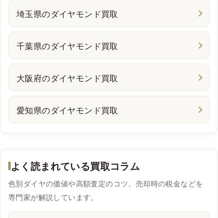
G
¥142,619
¥124,792
¥112,907
¥106,964
¥89,137
¥77,252
埼玉県のダイヤモンド買取
H
¥124,792
¥112,907
¥101,022
¥95,079
¥83,194
¥71,309
I
¥106,964
¥95,079
¥89,137
¥83,194
¥77,252
¥65,367
千葉県のダイヤモンド買取
J
¥89,137
¥83,194
¥77,252
¥71,309
¥71,309
¥65,367
K
¥83,194
¥77,252
¥71,309
¥65,367
¥65,367
¥59,424
大阪府のダイヤモンド買取
VeryGood
0.500-0.699 cts
VVS1
VVS2
VS1
VS2
SI1
SI2
愛知県のダイヤモンド買取
D
¥197,884
¥155,098
¥133,705
¥117,661
¥101,616
¥85,571
E
¥171,143
¥139,054
¥123,009
¥106,964
¥90,920
¥80,223
F
¥149,750
¥128,357
¥112,312
¥101,616
¥85,571
¥74,875
よく読まれている買取コラム
G
¥128,357
¥112,312
¥101,616
¥96,268
¥80,223
¥69,527
H
¥112,312
¥101,616
¥90,920
¥85,571
¥74,875
¥64,178
色別ダイヤの価値や高額査定のコツ、売却時の税金などを
専門家が解説しています。
I
¥96,268
¥85,571
¥80,223
¥74,875
¥69,527
¥58,830
J
¥80,223
¥74,875
¥69,527
¥64,178
¥64,178
¥58,830