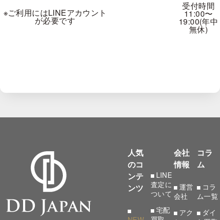
申
受付時間
J
¥193,962
¥175,778
¥157,594
¥145,472
¥127,288
¥115,16
※ご利用にはLINEアカウント
11:00〜
が必要です
19:00(年中
し
K
¥163,656
¥151,533
¥139,410
¥127,288
¥115,165
¥103,04
無休)
込
Excellent
0.900-0.999 cts
VVS1
VVS2
VS1
VS2
SI1
SI2
む
D
¥487,283
¥368,434
¥314,951
¥267,411
¥213,929
¥172,33
E
¥421,916
¥338,721
¥285,239
¥243,641
¥190,159
¥154,50
F
¥374,376
¥309,009
¥261,469
¥225,814
¥178,274
¥142,61
G
¥309,009
¥267,411
¥237,699
¥207,987
¥166,389
¥136,67
H
¥255,526
¥231,756
¥202,044
¥184,217
¥154,504
¥130,73
人気
会社
コラ
I
¥219,871
¥202,044
¥178,274
¥166,389
¥142,619
¥118,84
のコ
情報
ム
LINE
ンテ
J
¥190,159
¥172,332
¥154,504
¥142,619
¥124,792
¥112,90
査定に
運営
コラ
ンツ
K
¥160,447
¥148,562
¥136,677
¥124,792
¥112,907
¥101,02
ついて
会社
ム一覧
宅配
アク
ダイ
VeryGood
買取
NEW