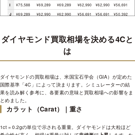
I
¥75,588
¥69,289
¥69,289
¥62,990
¥62,990
¥56,691
J
¥69,289
¥62,990
¥62,990
¥56,691
¥56,691
¥50,392
K
¥62,990
¥56,691
¥56,691
¥50,392
¥50,392
¥44,093
ダイヤモンド買取相場を決める4Cと
EXH&C
0.300-0.399 cts
は
VVS1
VVS2
VS1
VS2
SI1
SI2
D
¥133,349
¥115,165
¥103,042
¥90,920
¥84,858
¥78,797
E
¥121,226
¥103,042
¥90,920
¥84,858
¥78,797
¥72,736
ダイヤモンドの買取相場は、米国宝石学会（GIA）が定めた
F
¥109,104
¥96,981
¥84,858
¥78,797
¥72,736
¥66,674
国際基準「4C」によって決まります。シミュレーターの結
G
¥96,981
¥84,858
¥78,797
¥72,736
¥72,736
¥66,674
果を読み解く参考に、各要素の意味と買取相場への影響をま
H
¥84,858
¥78,797
¥72,736
¥66,674
¥66,674
¥60,613
とめました。
カラット（Carat）｜重さ
I
¥72,736
¥66,674
¥66,674
¥60,613
¥60,613
¥54,552
J
¥66,674
¥60,613
¥60,613
¥54,552
¥54,552
¥48,490
K
¥60,613
¥54,552
¥54,552
¥48,490
¥48,490
¥42,429
1ct = 0.2gの単位で示される重量。ダイヤモンドは大粒ほど
希少性が高く、相場は重量に対して
非線形に上昇
します。た