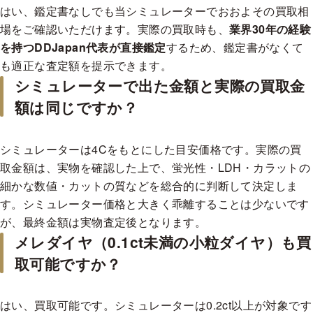
H
¥66,555
¥61,801
¥57,047
¥52,293
¥52,293
¥47,539
はい、鑑定書なしでも当シミュレーターでおおよその買取相
I
¥57,047
¥52,293
¥52,293
¥47,539
¥47,539
¥42,785
場をご確認いただけます。実際の買取時も、
業界30年の経験
J
¥52,293
¥47,539
¥47,539
¥42,785
¥42,785
¥38,031
を持つDDJapan代表が直接鑑定
するため、鑑定書がなくて
も適正な査定額を提示できます。
K
¥47,539
¥42,785
¥42,785
¥38,031
¥38,031
¥33,277
シミュレーターで出た金額と実際の買取金
3EXH&C
額は同じですか？
0.400-0.499 cts
VVS1
VVS2
VS1
VS2
SI1
SI2
シミュレーターは4Cをもとにした目安価格です。実際の買
D
¥157,475
¥132,279
¥125,980
¥113,382
¥100,784
¥94,485
取金額は、実物を確認した上で、蛍光性・LDH・カラットの
E
¥138,578
¥119,681
¥113,382
¥107,083
¥94,485
¥88,186
細かな数値・カットの質などを総合的に判断して決定しま
F
¥125,980
¥113,382
¥107,083
¥100,784
¥88,186
¥81,887
す。シミュレーター価格と大きく乖離することは少ないです
G
¥113,382
¥107,083
¥100,784
¥94,485
¥81,887
¥75,588
が、最終金額は実物査定後となります。
メレダイヤ（0.1ct未満の小粒ダイヤ）も買
H
¥100,784
¥94,485
¥88,186
¥81,887
¥75,588
¥69,289
取可能ですか？
I
¥88,186
¥81,887
¥75,588
¥75,588
¥69,289
¥62,990
J
¥81,887
¥75,588
¥69,289
¥69,289
¥62,990
¥62,990
K
¥75,588
¥69,289
¥62,990
¥62,990
¥56,691
¥56,691
はい、買取可能です。シミュレーターは0.2ct以上が対象です