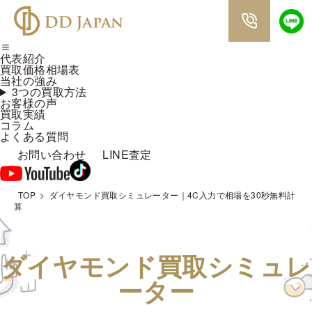
代表紹介
買取価格相場表
当社の強み
3つの買取方法
お客様の声
買取実績
コラム
よくある質問
お問い合わせ
LINE査定
TOP
ダイヤモンド買取シミュレーター｜4C入力で相場を30秒無料計
算
ダイヤモンド買取シミュレ
ーター