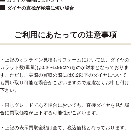
K
¥57,047
¥52,293
¥47,539
¥47,539
¥42,785
¥42,785
ダイヤの直径が極端に短い場合
3EXH&C
0.500-0.699 cts
VVS1
VVS2
VS1
VS2
SI1
SI2
ご利用にあたっての注意事項
D
¥233,064
¥182,672
¥157,475
¥138,578
¥119,681
¥100,78
E
¥201,569
¥163,774
¥144,877
¥125,980
¥107,083
¥94,485
F
¥176,372
¥151,176
¥132,279
¥119,681
¥100,784
¥88,186
・上記のオンライン見積もりフォームにおいては、ダイヤの
G
¥151,176
¥132,279
¥119,681
¥113,382
¥94,485
¥81,887
カラット数(重量)は0.2〜5.99ctのものが対象となっておりま
H
¥132,279
¥119,681
¥107,083
¥100,784
¥88,186
¥75,588
す。ただし、実際の買取の際には0.2以下のダイヤについて
も買い取り可能な場合がございますので遠慮なくお申し付け
I
¥113,382
¥100,784
¥94,485
¥88,186
¥81,887
¥69,289
下さい。
J
¥94,485
¥88,186
¥81,887
¥75,588
¥75,588
¥69,289
K
¥88,186
¥81,887
¥75,588
¥69,289
¥69,289
¥62,990
・同じグレードである場合においても、直接ダイヤを見た場
合に買取価格が上下する可能性がございます。
EXH&C
0.500-0.699 cts
・上記の表示買取金額は全て、税込価格となっております。
VVS1
VVS2
VS1
VS2
SI1
SI2