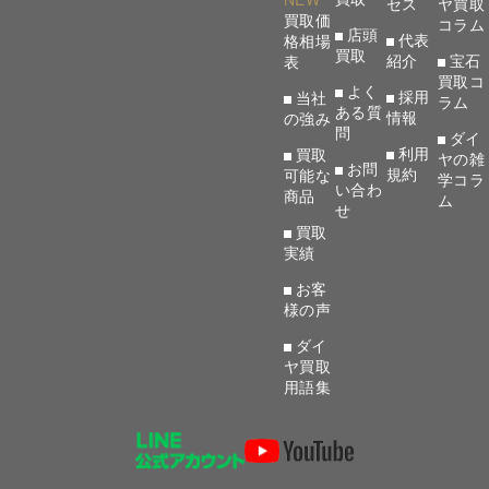
セス
ヤ買取
0.900-0.999 cts
買取価
コラム
店頭
VVS1
VVS2
VS1
VS2
SI1
SI2
代表
格相場
買取
紹介
宝石
表
D
¥438,555
¥331,590
¥283,456
¥240,670
¥192,536
¥155,09
買取コ
よく
採用
当社
ラム
E
¥379,724
¥304,849
¥256,715
¥219,277
¥171,143
¥139,05
ある質
情報
の強み
問
ダイ
F
¥336,938
¥278,108
¥235,322
¥203,233
¥160,447
¥128,35
利用
買取
ヤの雑
お問
G
¥278,108
¥240,670
¥213,929
¥187,188
¥149,750
¥123,00
規約
可能な
学コラ
い合わ
商品
ム
H
¥229,974
¥208,581
¥181,840
¥165,795
¥139,054
¥117,66
せ
買取
I
¥197,884
¥181,840
¥160,447
¥149,750
¥128,357
¥106,96
実績
J
¥171,143
¥155,098
¥139,054
¥128,357
¥112,312
¥101,61
お客
K
¥144,402
¥133,705
¥123,009
¥112,312
¥101,616
¥90,920
様の声
ダイ
Good
ヤ買取
0.900-0.999 cts
用語集
VVS1
VVS2
VS1
VS2
SI1
SI2
D
¥389,827
¥294,747
¥251,961
¥213,929
¥171,143
¥137,86
E
¥337,533
¥270,977
¥228,191
¥194,913
¥152,127
¥123,60