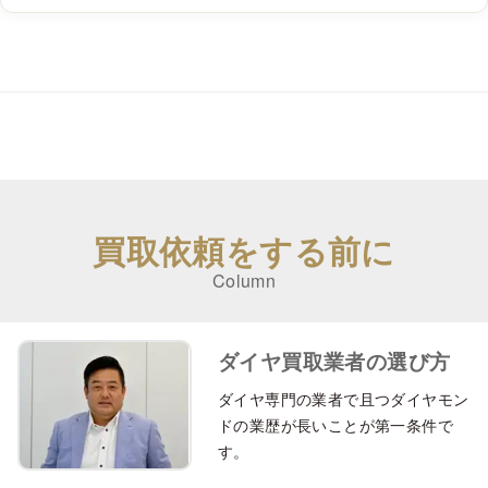
VVS1
VVS2
VS1
VS2
SI1
SI2
D
¥321,250
¥258,260
¥220,466
¥188,971
¥163,774
¥144,87
E
¥283,456
¥239,363
¥207,868
¥176,372
¥151,176
¥132,27
F
¥251,961
¥214,167
¥188,971
¥163,774
¥138,578
¥119,68
G
¥207,868
¥188,971
¥170,073
¥151,176
¥125,980
¥107,08
H
¥176,372
¥157,475
¥144,877
¥132,279
¥113,382
¥100,78
I
¥144,877
¥132,279
¥125,980
¥113,382
¥100,784
¥94,485
買取依頼をする前に
J
¥125,980
¥119,681
¥113,382
¥100,784
¥94,485
¥88,186
K
¥113,382
¥107,083
¥100,784
¥94,485
¥88,186
¥81,887
Column
EXH&C
0.700-0.899 cts
ダイヤ買取業者の選び方
VVS1
VVS2
VS1
VS2
SI1
SI2
ダイヤ専門の業者で且つダイヤモン
D
¥309,128
¥248,514
¥212,146
¥181,840
¥157,594
¥139,41
ドの業歴が長いことが第一条件で
E
¥272,760
¥230,330
¥200,024
¥169,717
¥145,472
¥127,28
す。
F
¥242,453
¥206,085
¥181,840
¥157,594
¥133,349
¥115,16