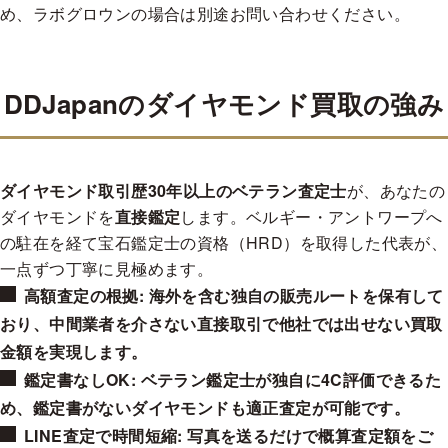
D
¥148,562
¥124,792
¥118,849
¥106,964
¥95,079
¥89,137
め、ラボグロウンの場合は別途お問い合わせください。
E
¥130,734
¥112,907
¥106,964
¥101,022
¥89,137
¥83,194
F
¥118,849
¥106,964
¥101,022
¥95,079
¥83,194
¥77,252
G
¥106,964
¥101,022
¥95,079
¥89,137
¥77,252
¥71,309
DDJapanのダイヤモンド買取の強み
H
¥95,079
¥89,137
¥83,194
¥77,252
¥71,309
¥65,367
I
¥83,194
¥77,252
¥71,309
¥71,309
¥65,367
¥59,424
J
¥77,252
¥71,309
¥65,367
¥65,367
¥59,424
¥59,424
ダイヤモンド取引歴30年以上のベテラン査定士
が、あなたの
ダイヤモンドを
直接鑑定
します。ベルギー・アントワープへ
K
¥71,309
¥65,367
¥59,424
¥59,424
¥53,482
¥53,482
の駐在を経て宝石鑑定士の資格（HRD）を取得した代表が、
一点ずつ丁寧に見極めます。
VeryGood
0.400-0.499 cts
高額査定の根拠
: 海外を含む独自の販売ルートを保有して
VVS1
VVS2
VS1
VS2
SI1
SI2
おり、中間業者を介さない直接取引で他社では出せない買取
D
¥133,705
¥112,312
¥106,964
¥96,268
¥85,571
¥80,223
金額を実現します。
E
¥117,661
¥101,616
¥96,268
¥90,920
¥80,223
¥74,875
鑑定書なしOK
: ベテラン鑑定士が独自に4C評価できるた
F
¥106,964
¥96,268
¥90,920
¥85,571
¥74,875
¥69,527
め、鑑定書がないダイヤモンドも適正査定が可能です。
LINE査定で時間短縮
: 写真を送るだけで概算査定額をご
G
¥96,268
¥90,920
¥85,571
¥80,223
¥69,527
¥64,178