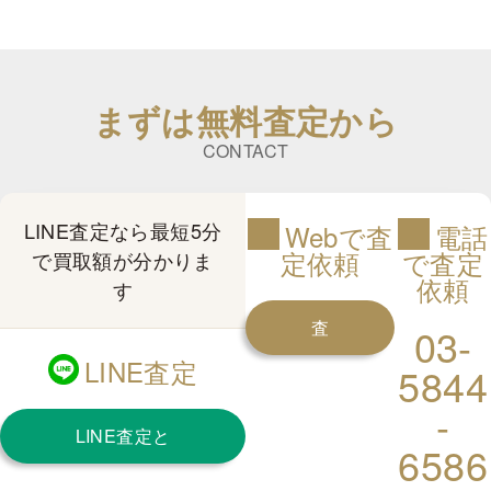
F
¥396,839
¥327,549
¥277,157
¥239,363
¥188,971
¥151,17
G
¥327,549
¥283,456
¥251,961
¥220,466
¥176,372
¥144,87
H
¥270,858
¥245,662
¥214,167
¥195,270
¥163,774
¥138,57
I
¥233,064
¥214,167
¥188,971
¥176,372
¥151,176
¥125,98
まずは無料査定から
J
¥201,569
¥182,672
¥163,774
¥151,176
¥132,279
¥119,68
CONTACT
K
¥170,073
¥157,475
¥144,877
¥132,279
¥119,681
¥107,08
LINE査定なら最短5分
EXH&C
Webで査
電話
0.900-0.999 cts
定依頼
で査定
で買取額が分かりま
VVS1
VVS2
VS1
VS2
SI1
SI2
依頼
す
D
¥497,029
¥375,802
¥321,250
¥272,760
¥218,208
¥175,77
査
03-
E
¥430,354
¥345,496
¥290,944
¥248,514
¥193,962
¥157,59
LINE査定
5844
F
¥381,864
¥315,189
¥266,698
¥230,330
¥181,840
¥145,47
定
-
G
¥315,189
¥272,760
¥242,453
¥212,146
¥169,717
¥139,41
LINE査定と
を
H
¥260,637
¥236,392
¥206,085
¥187,901
¥157,594
¥133,34
6586
I
¥224,269
¥206,085
¥181,840
¥169,717
¥145,472
¥121,22
は？