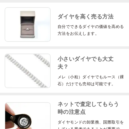
G
¥200,024
¥181,840
¥163,656
¥145,472
¥121,226
¥103,04
H
¥169,717
¥151,533
¥139,410
¥127,288
¥109,104
¥96,981
ダイヤを高く売る方法
I
¥139,410
¥127,288
¥121,226
¥109,104
¥96,981
¥90,920
自分でできるダイヤの価値を高める
J
¥121,226
¥115,165
¥109,104
¥96,981
¥90,920
¥84,858
方法をお伝えします。
K
¥109,104
¥103,042
¥96,981
¥90,920
¥84,858
¥78,797
Excellent
小さいダイヤでも大丈
0.700-0.899 cts
夫？
VVS1
VVS2
VS1
VS2
SI1
SI2
D
¥303,066
¥243,641
¥207,987
¥178,274
¥154,504
¥136,67
メレ（小粒）ダイヤでもルース（裸
石）だけでも売却は可能です。
E
¥267,411
¥225,814
¥196,102
¥166,389
¥142,619
¥124,79
F
¥237,699
¥202,044
¥178,274
¥154,504
¥130,734
¥112,90
ネットで査定してもらう
G
¥196,102
¥178,274
¥160,447
¥142,619
¥118,849
¥101,02
時の注意点
H
¥166,389
¥148,562
¥136,677
¥124,792
¥106,964
¥95,079
I
¥136,677
¥124,792
¥118,849
¥106,964
¥95,079
¥89,137
ダイヤモンドの卸業務、国際取引を
している業者であることが重要で