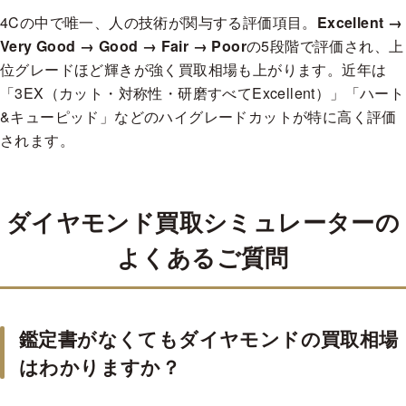
E
¥106,964
¥90,920
¥80,223
¥74,875
¥69,527
¥64,178
4Cの中で唯一、人の技術が関与する評価項目。
Excellent →
F
¥96,268
¥85,571
¥74,875
¥69,527
¥64,178
¥58,830
Very Good → Good → Fair → Poor
の5段階で評価され、上
位グレードほど輝きが強く買取相場も上がります。近年は
G
¥85,571
¥74,875
¥69,527
¥64,178
¥64,178
¥58,830
「3EX（カット・対称性・研磨すべてExcellent）」「ハート
H
¥74,875
¥69,527
¥64,178
¥58,830
¥58,830
¥53,482
&キューピッド」などのハイグレードカットが特に高く評価
I
¥64,178
¥58,830
¥58,830
¥53,482
¥53,482
¥48,134
されます。
J
¥58,830
¥53,482
¥53,482
¥48,134
¥48,134
¥42,785
K
¥53,482
¥48,134
¥48,134
¥42,785
¥42,785
¥37,437
ダイヤモンド買取シミュレーターの
Good
0.300-0.399 cts
よくあるご質問
VVS1
VVS2
VS1
VS2
SI1
SI2
D
¥104,587
¥90,325
¥80,817
¥71,309
¥66,555
¥61,801
E
¥95,079
¥80,817
¥71,309
¥66,555
¥61,801
¥57,047
鑑定書がなくてもダイヤモンドの買取相場
F
¥85,571
¥76,063
¥66,555
¥61,801
¥57,047
¥52,293
はわかりますか？
G
¥76,063
¥66,555
¥61,801
¥57,047
¥57,047
¥52,293