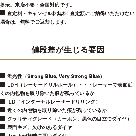
提示。来店不要・全国対応です。
H
¥85,571
¥80,223
¥74,875
¥69,527
¥64,178
¥58,830
査定料・キャンセル料無料
: 査定額にご納得いただけない
I
¥74,875
¥69,527
¥64,178
¥64,178
¥58,830
¥53,482
場合は、無料でご返却します。
J
¥69,527
¥64,178
¥58,830
¥58,830
¥53,482
¥53,482
K
¥64,178
¥58,830
¥53,482
¥53,482
¥48,134
¥48,134
値段差が生じる要因
Good
0.400-0.499 cts
VVS1
VVS2
VS1
VS2
SI1
SI2
D
¥118,849
¥99,833
¥95,079
¥85,571
¥76,063
¥71,309
蛍光性（Strong Blue, Very Strong Blue）
E
¥104,587
¥90,325
¥85,571
¥80,817
¥71,309
¥66,555
LDH（レーザードリルホール）・・・レーザーで表面近
F
¥95,079
¥85,571
¥80,817
¥76,063
¥66,555
¥61,801
くの内包物を取り除いた痕が残っているか
G
¥85,571
¥80,817
¥76,063
¥71,309
¥61,801
¥57,047
ILD（インターナルレーザードリリング）
H
¥76,063
¥71,309
¥66,555
¥61,801
¥57,047
¥52,293
近くの内包物を取り除いた痕が残っているか
クラリティグレード（カーボン、黒色の目立つダイヤ）
I
¥66,555
¥61,801
¥57,047
¥57,047
¥52,293
¥47,539
表面キズ、欠けのあるダイヤ
J
¥61,801
¥57,047
¥52,293
¥52,293
¥47,539
¥47,539
カットが極端に悪いダイヤ