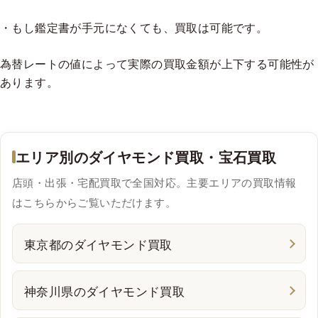
D
¥224,269
¥175,778
¥151,533
¥133,349
¥115,165
¥96,981
・もし鑑定書が手元になくても、買取は可能です。
E
¥193,962
¥157,594
¥139,410
¥121,226
¥103,042
¥90,920
F
¥169,717
¥145,472
¥127,288
¥115,165
¥96,981
¥84,858
為替レートの値によって実際の買取金額が上下する可能性が
G
¥145,472
¥127,288
¥115,165
¥109,104
¥90,920
¥78,797
あります。
H
¥127,288
¥115,165
¥103,042
¥96,981
¥84,858
¥72,736
I
¥109,104
¥96,981
¥90,920
¥84,858
¥78,797
¥66,674
J
¥90,920
¥84,858
¥78,797
¥72,736
¥72,736
¥66,674
エリア別のダイヤモンド買取・宝石買取
K
¥84,858
¥78,797
¥72,736
¥66,674
¥66,674
¥60,613
店頭・出張・宅配買取で全国対応。主要エリアの買取情報
Excellent
はこちらからご覧いただけます。
0.500-0.699 cts
VVS1
VVS2
VS1
VS2
SI1
SI2
東京都のダイヤモンド買取
D
¥219,871
¥172,332
¥148,562
¥130,734
¥112,907
¥95,079
E
¥190,159
¥154,504
¥136,677
¥118,849
¥101,022
¥89,137
神奈川県のダイヤモンド買取
F
¥166,389
¥142,619
¥124,792
¥112,907
¥95,079
¥83,194