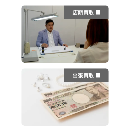
VVS1
VVS2
VS1
VS2
SI1
SI2
店頭買取
D
¥242,453
¥194,913
¥166,389
¥142,619
¥123,603
¥109,34
E
¥213,929
¥180,651
¥156,881
¥133,111
¥114,095
¥99,833
F
¥190,159
¥161,635
¥142,619
¥123,603
¥104,587
¥90,325
G
¥156,881
¥142,619
¥128,357
¥114,095
¥95,079
¥80,817
H
¥133,111
¥118,849
¥109,341
¥99,833
¥85,571
¥76,063
I
¥109,341
¥99,833
¥95,079
¥85,571
¥76,063
¥71,309
J
¥95,079
¥90,325
¥85,571
¥76,063
¥71,309
¥66,555
出張買取
K
¥85,571
¥80,817
¥76,063
¥71,309
¥66,555
¥61,801
3EXH&C
0.900-0.999 cts
VVS1
VVS2
VS1
VS2
SI1
SI2
D
¥516,520
¥390,540
¥333,848
¥283,456
¥226,765
¥182,67
E
¥447,231
¥359,045
¥302,353
¥258,260
¥201,569
¥163,77