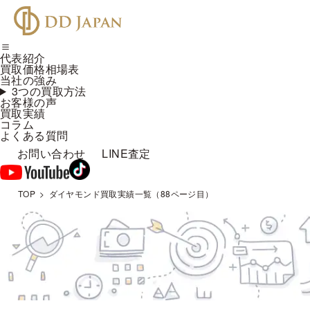
代表紹介
買取価格相場表
当社の強み
3つの買取方法
お客様の声
買取実績
コラム
よくある質問
お問い合わせ
LINE査定
TOP
ダイヤモンド買取実績一覧（88ページ目）