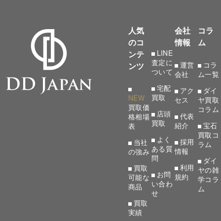
人気
会社
コラ
のコ
情報
ム
LINE
ンテ
査定に
運営
コラ
ンツ
ついて
会社
ム一覧
宅配
アク
ダイ
買取
NEW
セス
ヤ買取
買取価
コラム
店頭
代表
格相場
買取
紹介
宝石
表
買取コ
よく
採用
当社
ラム
ある質
情報
の強み
問
ダイ
利用
買取
ヤの雑
お問
規約
可能な
学コラ
い合わ
商品
ム
せ
買取
実績