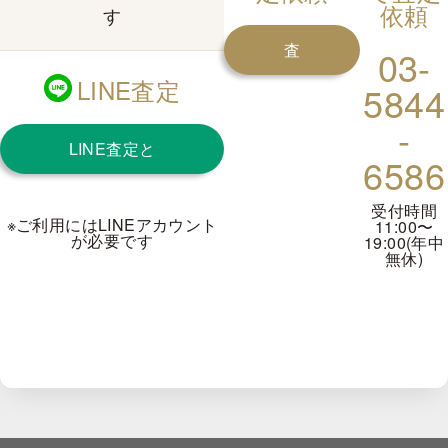
依頼
す
査
03-
LINE査定
5844
定
-
LINE査定と
を
6586
は？
申
受付時間
※ご利用にはLINEアカウント
11:00〜
が必要です
19:00(年中
し
無休)
込
む