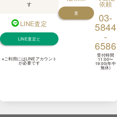
依頼
す
査
03-
LINE査定
5844
定
-
LINE査定と
を
6586
は？
申
受付時間
※ご利用にはLINEアカウント
11:00〜
が必要です
19:00(年中
し
無休)
込
む