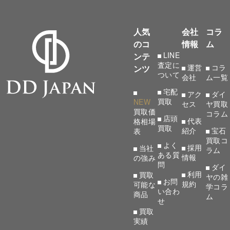
人気
会社
コラ
のコ
情報
ム
LINE
ンテ
査定に
運営
コラ
ンツ
ついて
会社
ム一覧
宅配
アク
ダイ
買取
NEW
セス
ヤ買取
買取価
コラム
店頭
代表
格相場
買取
紹介
宝石
表
買取コ
よく
採用
当社
ラム
ある質
情報
の強み
問
ダイ
利用
買取
ヤの雑
お問
規約
可能な
学コラ
い合わ
商品
ム
せ
買取
実績