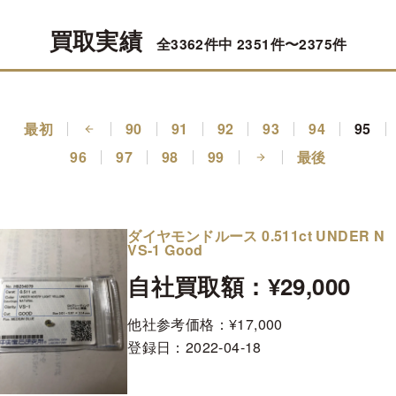
買取実績
全3362件中 2351件〜2375件
最初
90
91
92
93
94
95
96
97
98
99
最後
ダイヤモンドルース 0.511ct UNDER N
VS-1 Good
自社買取額：¥29,000
他社参考価格：¥17,000
登録日：
2022-04-18