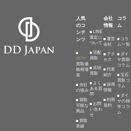
人気
会社
コラ
のコ
情報
ム
LINE
ンテ
査定に
運営
コラ
ンツ
ついて
会社
ム一覧
宅配
アク
ダイ
買取
NEW
セス
ヤ買取
買取価
コラム
店頭
代表
格相場
買取
紹介
宝石
表
買取コ
よく
採用
当社
ラム
ある質
情報
の強み
問
ダイ
利用
買取
ヤの雑
お問
規約
可能な
学コラ
い合わ
商品
ム
せ
買取
実績