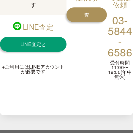
依頼
す
査
03-
LINE査定
5844
定
-
LINE査定と
を
6586
は？
申
受付時間
※ご利用にはLINEアカウント
11:00〜
が必要です
19:00(年中
し
無休)
込
む